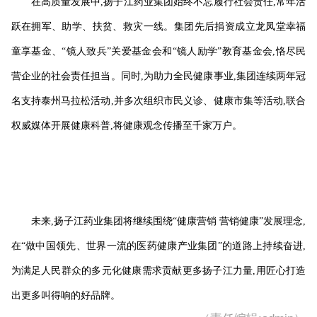
在高质量发展中,扬子江药业集团始终不忘履行社会责任,常年活
跃在拥军、助学、扶贫、救灾一线。集团先后捐资成立龙凤堂幸福
童享基金、“镜人致兵”关爱基金会和“镜人励学”教育基金会,恪尽民
营企业的社会责任担当。同时,为助力全民健康事业,集团连续两年冠
名支持泰州马拉松活动,并多次组织市民义诊、健康市集等活动,联合
权威媒体开展健康科普,将健康观念传播至千家万户。
未来,扬子江药业集团将继续围绕“健康营销 营销健康”发展理念,
在“做中国领先、世界一流的医药健康产业集团”的道路上持续奋进,
为满足人民群众的多元化健康需求贡献更多扬子江力量,用匠心打造
出更多叫得响的好品牌。