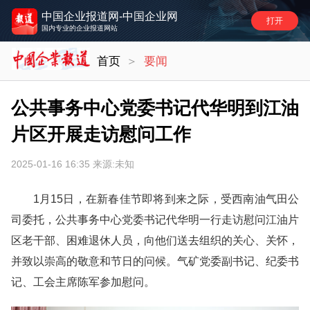
中国企业报道网-中国企业网
打开
国内专业的企业报道网站
首页
＞
要闻
公共事务中心党委书记代华明到江油
片区开展走访慰问工作
2025-01-16 16:35
来源:未知
1月15日，在新春佳节即将到来之际，受西南油气田公
司委托，公共事务中心党委书记代华明一行走访慰问江油片
区老干部、困难退休人员，向他们送去组织的关心、关怀，
并致以崇高的敬意和节日的问候。气矿党委副书记、纪委书
记、工会主席陈军参加慰问。