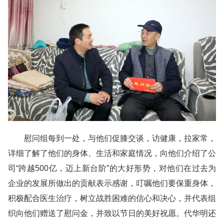
慰问组每到一处，与他们促膝交谈，访健康，拉家常，
详细了解了他们的身体、生活和家庭情况，向他们介绍了公
司“跨越500亿，迈上新台阶”的大好形势，对他们在过去为
企业的发展所做出的贡献表示感谢，叮嘱他们要保重身体，
积极配合医生治疗，树立战胜困难的信心和决心，并代表组
织向他们赠送了慰问金，并致以节日的美好祝愿。代华明还